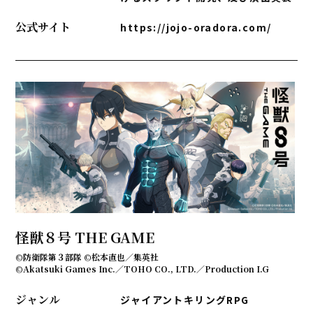
公式サイト
https://jojo-oradora.com/
怪獣８号 THE GAME
©防衛隊第３部隊 ©松本直也／集英社
©Akatsuki Games Inc.／TOHO CO., LTD.／Production I.G
ジャンル
ジャイアントキリングRPG